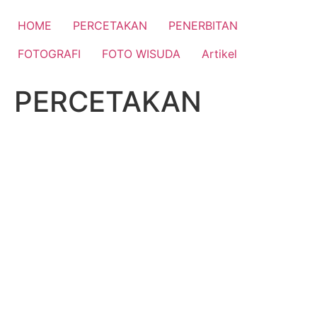
Skip
to
HOME
PERCETAKAN
PENERBITAN
content
FOTOGRAFI
FOTO WISUDA
Artikel
PERCETAKAN